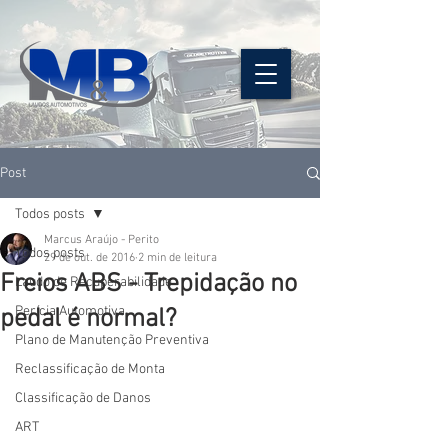
Post
Todos posts
Marcus Araújo - Perito
Todos posts
29 de out. de 2016
2 min de leitura
Freios ABS - Trepidação no
Laudo de Recuperabilidade
Perícia Automotiva
pedal é normal?
Plano de Manutenção Preventiva
Reclassificação de Monta
Classificação de Danos
ART