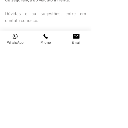
de segurança do veículo à frente.
Dúvidas e ou sugestões, entre em 
contato conosco.
Um abraço e até a próxima.
Marcus Araújo
WhatsApp
Phone
Email
#freioabs
#segurançaveicular
#períciacautelar
#períciaautomotiva
#frenagem
Dicas M&B
Comentários