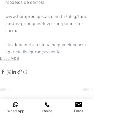
modelos de carros!
www.bomprecopecas.com.br/blog/func
ao-das-principais-luzes-no-painel-do-
carro/
#luzdopainel
#luzdopainelpaineldocarro
#perícia
#segurançaveicular
Dicas M&B
Comentários
WhatsApp
Phone
Email