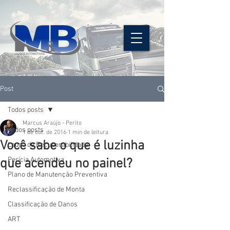
Post
Todos posts
Marcus Araújo - Perito
Todos posts
1 de out. de 2016
1 min de leitura
Você sabe o que é luzinha
Laudo de Recuperabilidade
Perícia Automotiva
que acendeu no painel?
Plano de Manutenção Preventiva
Reclassificação de Monta
Classificação de Danos
ART