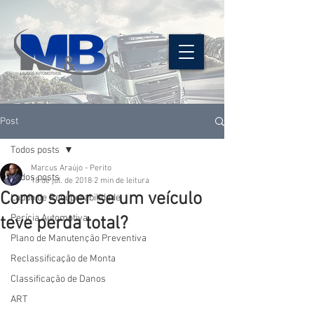
Post
Todos posts
Marcus Araújo - Perito
Todos posts
18 de jul. de 2018
2 min de leitura
Como saber se um veículo
Laudo de Recuperabilidade
Perícia Automotiva
teve perda total?
Plano de Manutenção Preventiva
Reclassificação de Monta
Classificação de Danos
ART