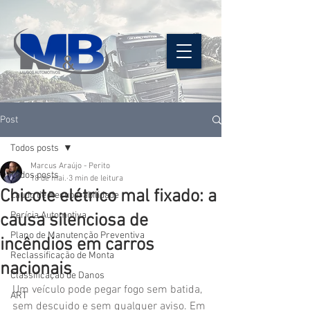
Post
Todos posts
Marcus Araújo - Perito
Todos posts
18 de mai.
3 min de leitura
Chicote elétrico mal fixado: a
Laudo de Recuperabilidade
Perícia Automotiva
causa silenciosa de
Plano de Manutenção Preventiva
incêndios em carros
Reclassificação de Monta
nacionais
Classificação de Danos
Um veículo pode pegar fogo sem batida, 
ART
sem descuido e sem qualquer aviso. Em 