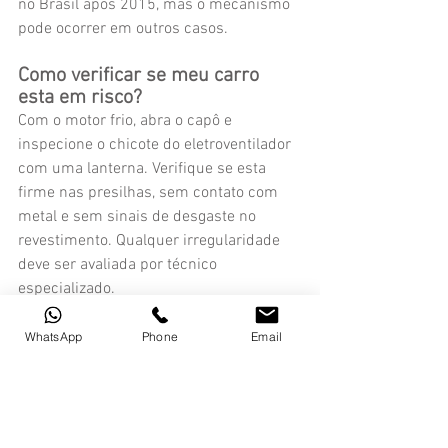
no Brasil apos 2015, mas o mecanismo 
pode ocorrer em outros casos.
Como verificar se meu carro 
esta em risco?
Com o motor frio, abra o capô e 
inspecione o chicote do eletroventilador 
com uma lanterna. Verifique se esta 
firme nas presilhas, sem contato com 
metal e sem sinais de desgaste no 
revestimento. Qualquer irregularidade 
deve ser avaliada por técnico 
especializado.
O seguro cobre incêndio por 
WhatsApp
Phone
Email
curto-circuito em chicote?
Depende da apolice e de como a 
seguradora classifica a causa. Se 
houver indício de defeito de fabricação, 