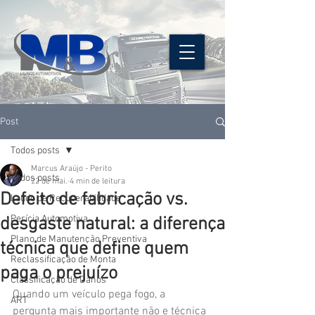
Post
Todos posts
Marcus Araújo - Perito
Todos posts
22 de mai.
4 min de leitura
Defeito de fabricação vs.
Laudo de Recuperabilidade
Perícia Automotiva
desgaste natural: a diferença
Plano de Manutenção Preventiva
técnica que define quem
Reclassificação de Monta
paga o prejuízo
Classificação de Danos
Quando um veículo pega fogo, a 
ART
pergunta mais importante não e técnica 