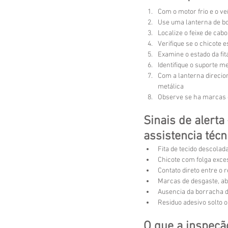
Com o motor frio e o ve
Use uma lanterna de bo
Localize o feixe de cab
Verifique se o chicote 
Examine o estado da fita
Identifique o suporte m
Com a lanterna direcion
metálica
Observe se ha marcas d
Sinais de alert
assistencia técn
Fita de tecido descola
Chicote com folga exce
Contato direto entre o 
Marcas de desgaste, ab
Ausencia da borracha d
Residuo adesivo solto 
O que a inspeçã