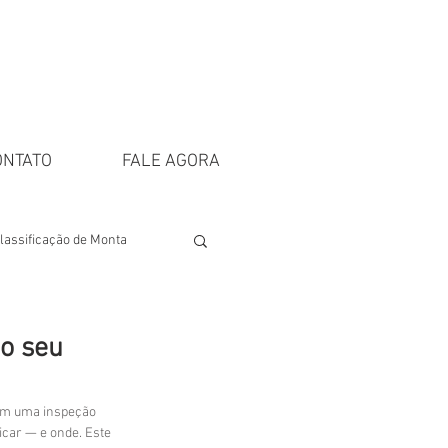
ONTATO
FALE AGORA
lassificação de Monta
do seu
com uma inspeção 
icar — e onde. Este 