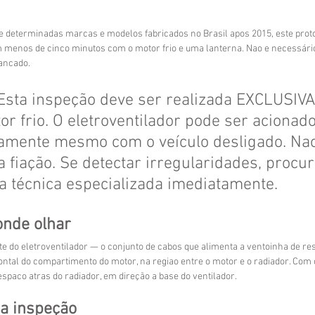
e determinadas marcas e modelos fabricados no Brasil apos 2015, este prot
em menos de cinco minutos com o motor frio e uma lanterna. Nao e necessá
ancado.
Esta inspeção deve ser realizada EXCLUSI
r frio. O eletroventilador pode ser acionado
amente mesmo com o veículo desligado. Nao
 fiação. Se detectar irregularidades, procur
a técnica especializada imediatamente.
 onde olhar
ote do eletroventilador — o conjunto de cabos que alimenta a ventoinha de re
frontal do compartimento do motor, na regiao entre o motor e o radiador. Com 
espaco atras do radiador, em direção a base do ventilador.
a inspeção