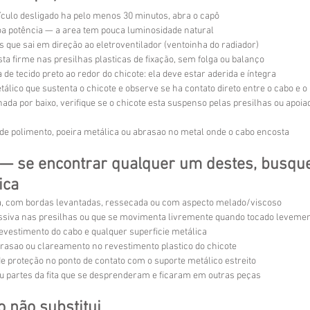
ículo desligado ha pelo menos 30 minutos, abra o capô
a potência — a area tem pouca luminosidade natural
os que sai em direção ao eletroventilador (ventoinha do radiador)
esta firme nas presilhas plasticas de fixação, sem folga ou balanço
 de tecido preto ao redor do chicote: ela deve estar aderida e íntegra
etálico que sustenta o chicote e observe se ha contato direto entre o cabo e o
ada por baixo, verifique se o chicote esta suspenso pelas presilhas ou apoia
e polimento, poeira metálica ou abrasao no metal onde o cabo encosta
a — se encontrar qualquer um destes, busqu
ica
da, com bordas levantadas, ressecada ou com aspecto melado/viscoso
ssiva nas presilhas ou que se movimenta livremente quando tocado leveme
revestimento do cabo e qualquer superficie metálica
rasao ou clareamento no revestimento plastico do chicote
e proteção no ponto de contato com o suporte metálico estreito
ou partes da fita que se desprenderam e ficaram em outras peças
o não substitui