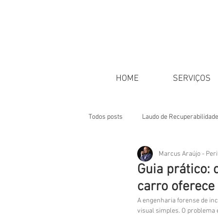
HOME
SERVIÇOS
Todos posts
Laudo de Recuperabilidad
Marcus Araújo - Peri
Classificação de Danos
ART
Guia prático: 
carro oferece 
A engenharia forense de inc
visual simples. O problema e