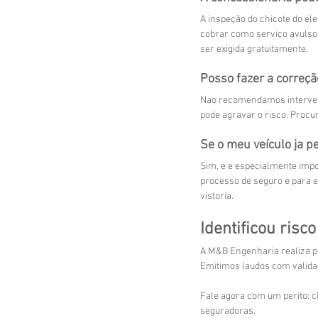
A inspeção do chicote do el
cobrar como serviço avulso. 
ser exigida gratuitamente.
Posso fazer a correç
Nao recomendamos intervençã
pode agravar o risco. Procur
Se o meu veículo ja pe
Sim, e e especialmente impor
processo de seguro e para e
vistoria.
Identificou risco
A M&B Engenharia realiza per
Emitimos laudos com validad
Fale agora com um perito: 
c
seguradoras.