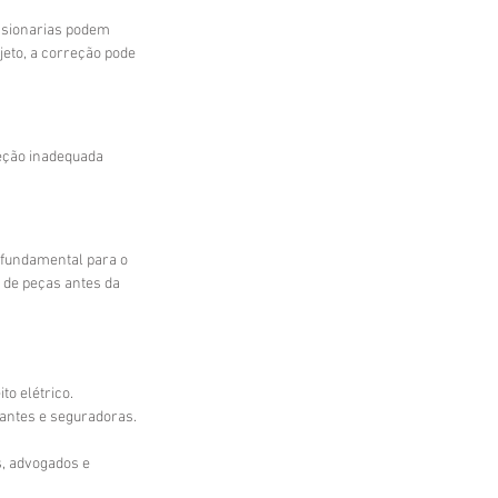
ssionarias podem 
jeto, a correção pode 
eção inadequada 
e fundamental para o 
 de peças antes da 
o elétrico. 
cantes e seguradoras.
, advogados e 