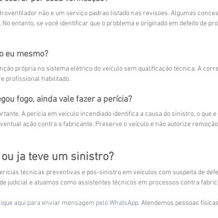
etroventilador não e um serviço padrao listado nas revisoes. Algumas conce
No entanto, se você identificar que o problema e originado em defeito de pro
ão eu mesmo?
o própria no sistema elétrico do veículo sem qualificação técnica. A corr
e profissional habilitado.
gou fogo, ainda vale fazer a perícia?
tante. A perícia em veículo incendiado identifica a causa do sinistro, o que 
ventual ação contra o fabricante. Preserve o veículo e não autorize remoção
 ou ja teve um sinistro?
ícias técnicas preventivas e pos-sinistro em veículos com suspeita de defeit
e judicial e atuamos como assistentes técnicos em processos contra fabri
lique aqui para enviar mensagem pelo WhatsApp
. Atendemos pessoas físicas