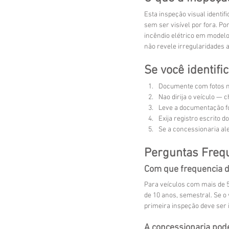
Esta inspeção visual identif
sem ser visível por fora. P
incêndio elétrico em modelo
não revele irregularidades 
Se você identif
Documente com fotos ní
Nao dirija o veículo —
Leve a documentação fo
Exija registro escrito 
Se a concessionaria ale
Perguntas Freq
Com que frequencia d
Para veículos com mais de 
de 10 anos, semestral. Se o
primeira inspeção deve ser 
A concessionaria pode