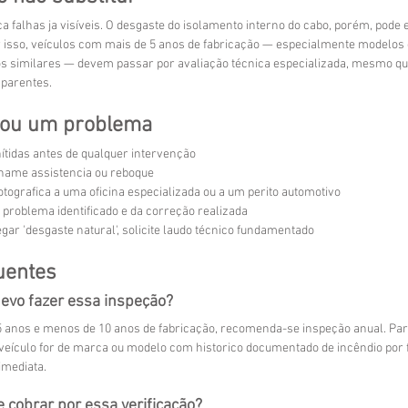
ica falhas ja visíveis. O desgaste do isolamento interno do cabo, porém, pod
or isso, veículos com mais de 5 anos de fabricação — especialmente modelos 
s similares — devem passar por avaliação técnica especializada, mesmo que
aparentes.
icou um problema
tidas antes de qualquer intervenção
 chame assistencia ou reboque
tografica a uma oficina especializada ou a um perito automotivo
do problema identificado e da correção realizada
gar 'desgaste natural', solicite laudo técnico fundamentado
uentes
evo fazer essa inspeção?
5 anos e menos de 10 anos de fabricação, recomenda-se inspeção anual. Par
 veículo for de marca ou modelo com historico documentado de incêndio por f
imediata.
 cobrar por essa verificação?