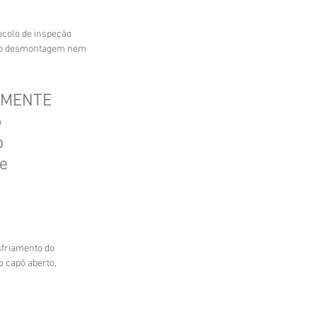
ocolo de inspeção 
rio desmontagem nem 
VAMENTE 
 
 
e 
sfriamento do 
o capô aberto, 