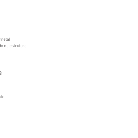
 metal
do na estrutura 
e 
nte