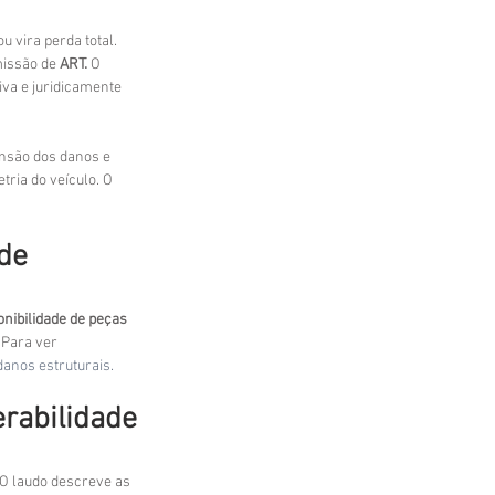
u vira perda total. 
issão de 
ART.
 O 
va e juridicamente 
ensão dos danos e 
ia do veículo. O 
ade
onibilidade de peças
 Para ver 
 danos estruturais.
rabilidade
 O laudo descreve as 