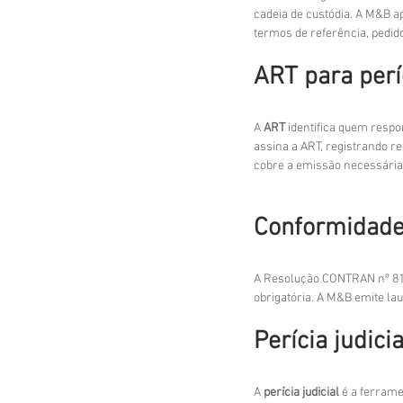
cadeia de custódia. A M&B a
termos de referência, pedido
ART para perí
A 
ART
 identifica quem respo
assina a ART, registrando 
cobre a emissão necessária 
Conformidad
A Resolução CONTRAN nº 810/
obrigatória. A M&B emite l
Perícia judic
A 
perícia judicial
 é a ferrame