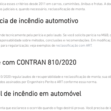
plica esses critérios desde 2011 em carros, caminhões, ônibus e frotas. A d
s judiciais e, quando necessário, reclassificação de monta.
cia de incêndio automotivo
nde tecnicamente pela perícia e pelo laudo. Se você solicita perícia na M&B,
responsabilidade sobre métodos, conclusões e recomendações. Em modificaçõ
para regularização; veja exemplos de 
reclassificação com ART.
e com CONTRAN 810/2020
2020 regula laudos de recuperabilidade e reclassificação de monta; sua o
audos assinados por Engenheiro Perito e ART conforme essa norma.
ial de incêndio em automóvel
nta que esclarece o ocorrido quando o fogo destrói provas. Você precisa de i