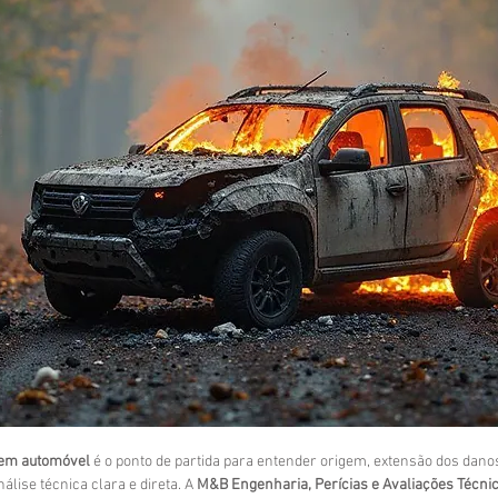
 em automóvel
 é o ponto de partida para entender origem, extensão dos danos 
lise técnica clara e direta. A 
M&B Engenharia, Perícias e Avaliações Técni