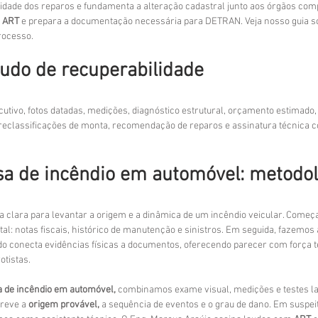
dade dos reparos e fundamenta a alteração cadastral junto aos órgãos com
 
ART
 e prepara a documentação necessária para DETRAN. Veja nosso guia s
rocesso.
udo de recuperabilidade
tivo, fotos datadas, medições, diagnóstico estrutural, orçamento estimado,
 reclassificações de monta, recomendação de reparos e assinatura técnica 
a de incêndio em automóvel: metodol
 clara para levantar a origem e a dinâmica de um incêndio veicular. Começ
notas fiscais, histórico de manutenção e sinistros. Em seguida, fazemos a
audo conecta evidências físicas a documentos, oferecendo parecer com força t
otistas.
a de incêndio em automóvel,
 combinamos exame visual, medições e testes la
reve a 
origem provável,
 a sequência de eventos e o grau de dano. Em suspeit