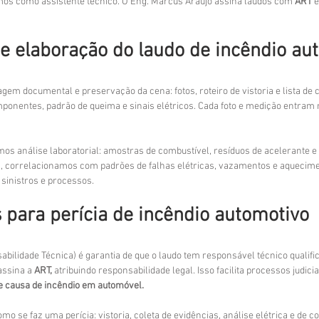
amos como assistente técnico. O Eng. Marcus Araújo assina laudos com 
ART
 
e elaboração do laudo de incêndio au
em documental e preservação da cena: fotos, roteiro de vistoria e lista de
onentes, padrão de queima e sinais elétricos. Cada foto e medição entram
os análise laboratorial: amostras de combustível, resíduos de acelerante e
, correlacionamos com padrões de falhas elétricas, vazamentos e aquecimen
m sinistros e processos.
para perícia de incêndio automotivo
bilidade Técnica) é garantia de que o laudo tem responsável técnico qualific
ssina a 
ART,
 atribuindo responsabilidade legal. Isso facilita processos judici
e causa de incêndio em automóvel.
 se faz uma perícia: vistoria, coleta de evidências, análise elétrica e de co