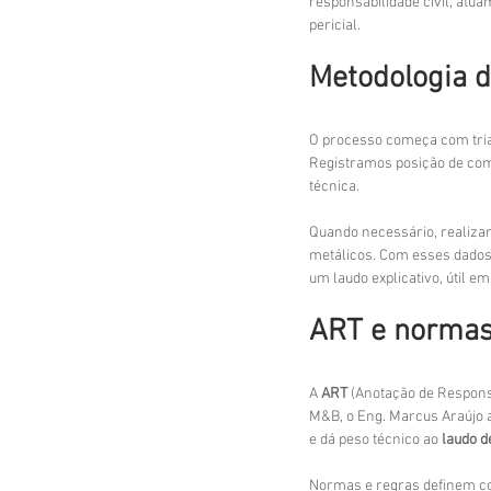
responsabilidade civil, atu
pericial.
Metodologia d
O processo começa com triag
Registramos posição de comp
técnica.
Quando necessário, realizam
metálicos. Com esses dados
um laudo explicativo, útil e
ART e normas 
A 
ART
 (Anotação de Responsa
M&B, o Eng. Marcus Araújo a
e dá peso técnico ao 
laudo d
Normas e regras definem como