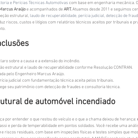
oria e Perícias Técnicas Automotivas
 com base em engenharia mecânica. O
Marcus Araújo
 e acompanhados de 
ART.
 Atuamos desde 2011 e seguimos cer
eção estrutural, 
laudo de recuperabilidade,
perícia judicial,
detecção de frau
uz riscos, custos e litígios com relatórios técnicos aceitos por tribunais e pr
to.
nclusões
aro sobre a causa e a extensão do incêndio. 
ção estrutural e laudo de recuperabilidade conforme Resolução CONTRAN. 
da pelo Engenheiro Marcus Araújo. 
ícia judicial com fundamentação técnica aceita pelos tribunais. 
ge seu patrimônio com detecção de fraudes e consultoria técnica.
rutural de automóvel incendiado
ça por entender o que restou do veículo e o que a chama deixou de herança: 
si e perda de temperabilidade em pontos soldados. Você recebe uma anális
e
 e riscos residuais, com base em inspeções físicas e testes simples que mo