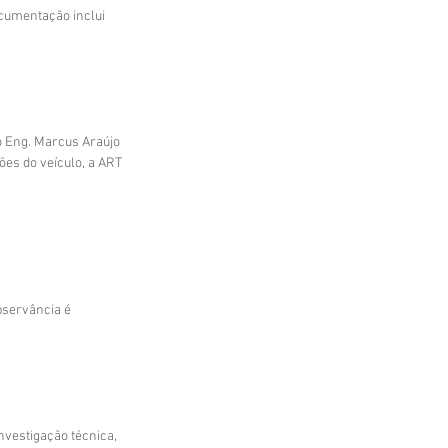
ocumentação inclui 
 o Eng. Marcus Araújo 
es do veículo, a ART 
bservância é 
nvestigação técnica, 