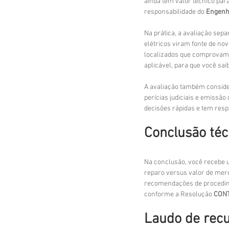
ainda tem valor técnico par
responsabilidade do 
Engenh
Na prática, a avaliação sep
elétricos viram fonte de no
localizados que comprovam 
aplicável, para que você sa
A avaliação também conside
perícias judiciais e emissão 
decisões rápidas e tem respa
Conclusão téc
Na conclusão, você recebe u
reparo versus valor de merc
recomendações de procedime
conforme a Resolução 
CONT
Laudo de recu