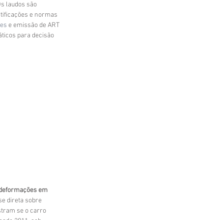
s laudos são 
tificações e normas 
des
 e emissão de ART 
áticos para decisão 
deformações em 
e direta sobre 
stram se o carro 