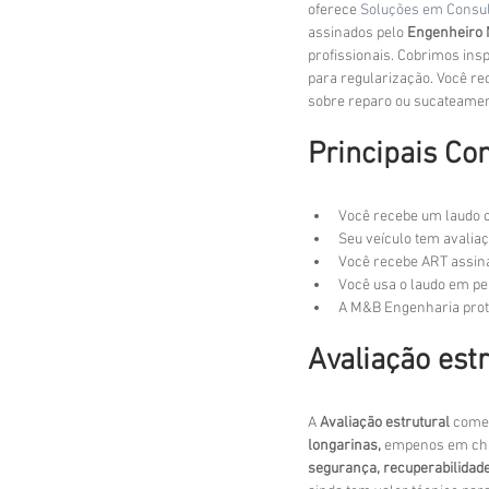
oferece 
Soluções em Consult
assinados pelo 
Engenheiro 
profissionais. Cobrimos insp
para regularização. Você red
sobre reparo ou sucateamen
Principais Co
Você recebe um laudo cl
Seu veículo tem avalia
Você recebe ART assina
Você usa o laudo em per
A M&B Engenharia prote
Avaliação est
A 
Avaliação estrutural
 come
longarinas,
 empenos em chas
segurança,
recuperabilidad