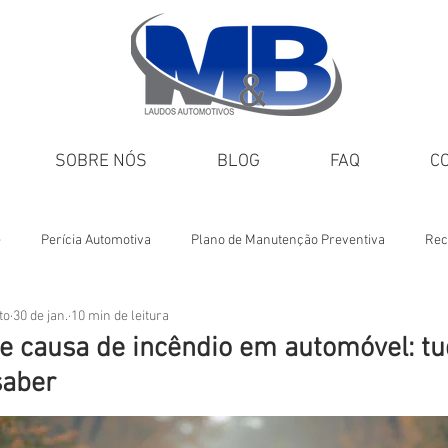
SOBRE NÓS
BLOG
FAQ
C
e
Perícia Automotiva
Plano de Manutenção Preventiva
Rec
to
30 de jan.
10 min de leitura
Dicas M&B
Veículos incendiados
de causa de incêndio em automóvel: tu
saber