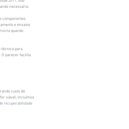
esde 2011, sob 
uando necessário.
m e componentes 
hamento e ensaios 
 monta
 quando 
 técnica para 
O parecer facilita 
rando custo de 
or viável, incluímos 
de recuperabilidade