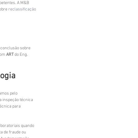
petentes. A M&B 
obre 
reclassificação 
 conclusão sobre 
com 
ART
 do Eng. 
ogia
amos pelo 
 inspeção técnica 
écnica para 
boratoriais quando 
a de fraude ou 