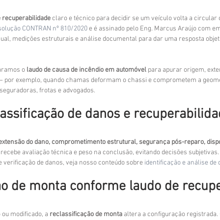
e recuperabilidade
 claro e técnico para decidir se um veículo volta a circular o
solução CONTRAN nº 810/2020
 e é assinado pelo Eng. Marcus Araújo com em
al, medições estruturais e análise documental para dar uma resposta objeti
aramos o 
laudo de causa de incêndio em automóvel
 para apurar origem, ext
 — por exemplo, quando chamas deformam o chassi e comprometem a geometr
 seguradoras, frotas e advogados.
lassificação de danos e recuperabilid
extensão do dano,
comprometimento estrutural,
segurança pós-reparo,
disp
 recebe avaliação técnica e peso na conclusão, evitando decisões subjetivas.
verificação de danos, veja nosso conteúdo sobre 
identificação e análise de
ão de monta conforme laudo de recupe
 ou modificado, a 
reclassificação de monta
 altera a configuração registrada.