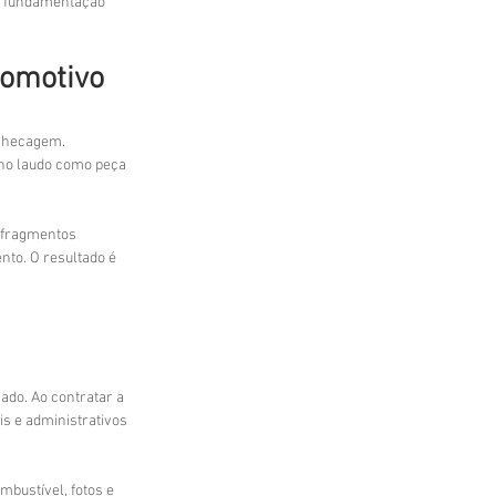
e fundamentação 
tomotivo
 checagem. 
 no laudo como peça 
 fragmentos 
to. O resultado é 
ado. Ao contratar a 
ais e administrativos 
mbustível, fotos e 