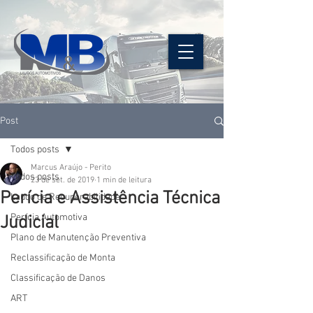
Post
Todos posts
Marcus Araújo - Perito
Todos posts
23 de set. de 2019
1 min de leitura
Perícia e Assistência Técnica
Laudo de Recuperabilidade
Perícia Automotiva
Judicial
Plano de Manutenção Preventiva
Reclassificação de Monta
Classificação de Danos
ART