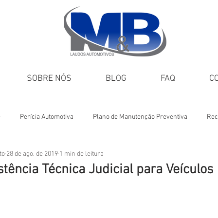
SOBRE NÓS
BLOG
FAQ
C
e
Perícia Automotiva
Plano de Manutenção Preventiva
Rec
to
28 de ago. de 2019
1 min de leitura
Dicas M&B
Veículos incendiados
stência Técnica Judicial para Veículos