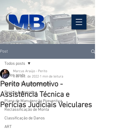
Post
Todos posts
Marcus Araújo - Perito
Todos posts
6 de dez. de 2022
1 min de leitura
Perito Automotivo -
Laudo de Recuperabilidade
Perícia Automotiva
Assistência Técnica e
Plano de Manutenção Preventiva
Perícias Judiciais Veiculares
Reclassificação de Monta
Classificação de Danos
ART