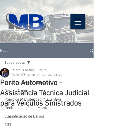
Post
Todos posts
Marcus Araújo - Perito
Todos posts
6 de dez. de 2019
1 min de leitura
Perito Automotivo -
Laudo de Recuperabilidade
Perícia Automotiva
Assistência Técnica Judicial
Plano de Manutenção Preventiva
para Veículos Sinistrados
Reclassificação de Monta
Classificação de Danos
ART