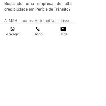
Buscando uma empresa de alta 
credibilidade em Perícia de Trânsito?
A M&B Laudos Automotivos possui 
reconhecimento no mercado por 
oferecer serviços de elevado padrão, 
WhatsApp
Phone
Email
com técnica, conhecimento e 
experiência de mercado.
Perícia Automotiva
Comentários